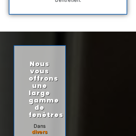
Nous
vous
offrons
une
large
gamme
de
fenêtres
Dans
divers