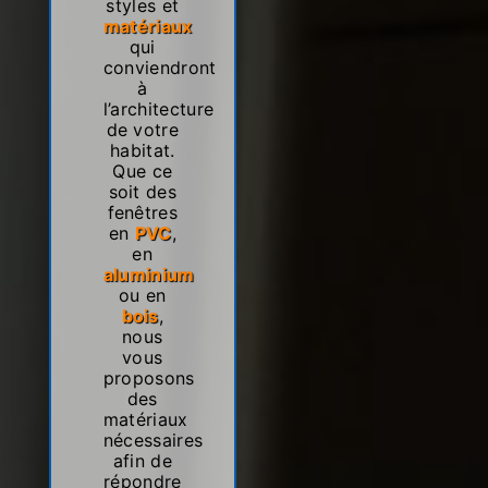
styles et
matériaux
qui
conviendront
à
l’architecture
de votre
habitat.
Que ce
soit des
fenêtres
en
PVC
,
en
aluminium
ou en
bois
,
nous
vous
proposons
des
matériaux
nécessaires
afin de
répondre