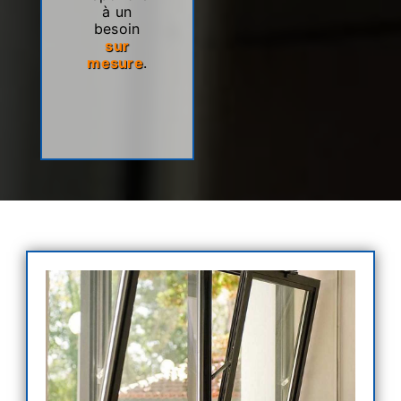
à un
besoin
sur
mesure
.