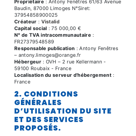
Propriétaire
: Antony Fenêtres 61/63 Avenue
Baudin, 87000 Limoges N°Siret:
37954858900025
Créateur
:
Vistalid
Capital social
: 75 000,00 €
N° de TVA intracommunautaire
:
FR27379548589
Responsable publication
: Antony Fenêtres
– antony.limoges@orange.fr
Hébergeur
: OVH – 2 rue Kellermann -
59100 Roubaix - France
Localisation du serveur d'hébergement
:
France
2. CONDITIONS
GÉNÉRALES
D’UTILISATION DU SITE
ET DES SERVICES
PROPOSÉS.