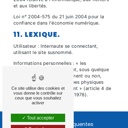
et aux libertés.
Loi n° 2004-575 du 21 juin 2004 pour la
confiance dans l'économie numérique.
11. LEXIQUE.
Utilisateur : Internaute se connectant,
utilisant le site susnommé.
Informations personnelles : « les
informations qui permettent, sous quelque
forme que ce soit, directement ou non,
l'identification des personnes physiques
auxquelles elles s'appliquent » (article 4 de
Ce site utilise des cookies et
vous donne le contrôle sur
la loi n° 78-17 du 6 janvier 1978).
ceux que vous souhaitez
activer
Tout accepter
Recherches fréquentes