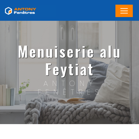
Panneau de gestion des cookies
menuiserie alu
Feytiat
ANTONY
FENÊTRES